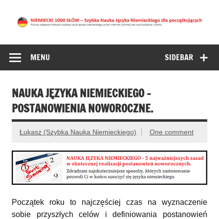
NIEMIECKI 1000
NAUKA NIEMIECKIEGO DLA POCZĄTKUJĄCYCH –
znajdziesz tu najlepsze metody nauki języka niemieckiego
SŁÓW – Nauka
przez Internet bez wychodzenia z domu. (Niemiecki Online
MENU
SIDEBAR
Niemieckiego dla
początkujących
NAUKA JĘZYKA NIEMIECKIEGO –
POSTANOWIENIA NOWOROCZNE.
Łukasz (Szybka Nauka Niemieckiego)
One comment
Początek roku to najczęściej czas na wyznaczenie
sobie przyszłych celów i definiowania postanowień