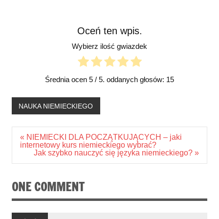
Oceń ten wpis.
Wybierz ilość gwiazdek
Średnia ocen
5
/ 5. oddanych głosów:
15
NAUKA NIEMIECKIEGO
Nawigacja
« NIEMIECKI DLA POCZĄTKUJĄCYCH – jaki
wpisu
internetowy kurs niemieckiego wybrać?
Jak szybko nauczyć się języka niemieckiego? »
ONE COMMENT