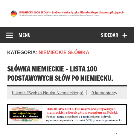
NIEMIECKI 1000
NAUKA NIEMIECKIEGO DLA POCZĄTKUJĄCYCH –
znajdziesz tu najlepsze metody nauki języka niemieckiego
SŁÓW – Nauka
przez Internet bez wychodzenia z domu. (Niemiecki Online
MENU
SIDEBAR
Niemieckiego dla
początkujących
KATEGORIA:
NIEMIECKIE SŁÓWKA
SŁÓWKA NIEMIECKIE – LISTA 100
PODSTAWOWYCH SŁÓW PO NIEMIECKU.
Łukasz (Szybka Nauka Niemieckiego)
9 komentarzy