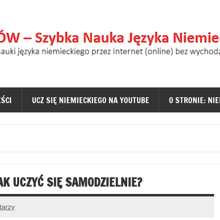
 – Nauka Niemieckiego dl
jdziesz tu najlepsze metody nauki języka niemieckiego pr
EŚCI
UCZ SIĘ NIEMIECKIEGO NA YOUTUBE
O STRONIE: NI
AK UCZYĆ SIĘ SAMODZIELNIE?
tarzy