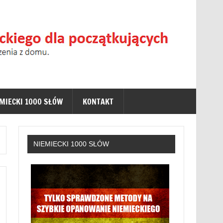
a początkujących
zez Internet bez wychodzenia z domu. (Niemiecki Online
EMIECKI 1000 SŁÓW
KONTAKT
NIEMIECKI 1000 SŁÓW