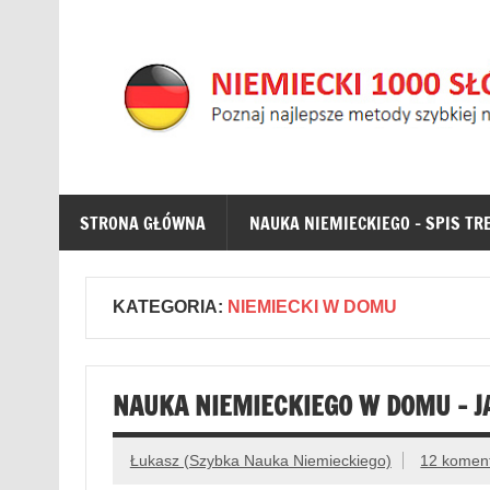
NIEMIECKI 1000 SŁÓW
NAUKA NIEMIECKIEGO DLA POCZĄTKUJĄCYCH – zna
STRONA GŁÓWNA
NAUKA NIEMIECKIEGO – SPIS TR
KATEGORIA:
NIEMIECKI W DOMU
NAUKA NIEMIECKIEGO W DOMU – J
Łukasz (Szybka Nauka Niemieckiego)
12 komen