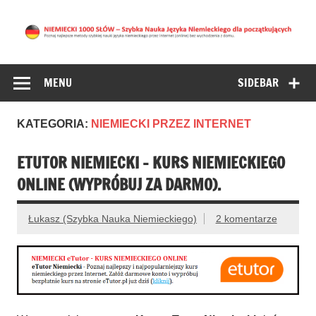
NIEMIECKI 1000
NAUKA NIEMIECKIEGO DLA POCZĄTKUJĄCYCH –
znajdziesz tu najlepsze metody nauki języka niemieckiego
SŁÓW – Nauka
przez Internet bez wychodzenia z domu. (Niemiecki Online
MENU
SIDEBAR
Niemieckiego dla
początkujących
KATEGORIA:
NIEMIECKI PRZEZ INTERNET
ETUTOR NIEMIECKI – KURS NIEMIECKIEGO
ONLINE (WYPRÓBUJ ZA DARMO).
Łukasz (Szybka Nauka Niemieckiego)
2 komentarze