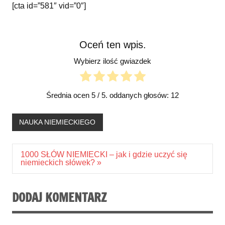
[cta id=”581″ vid=”0″]
Oceń ten wpis.
Wybierz ilość gwiazdek
Średnia ocen
5
/ 5. oddanych głosów:
12
NAUKA NIEMIECKIEGO
Nawigacja
1000 SŁÓW NIEMIECKI – jak i gdzie uczyć się
wpisu
niemieckich słówek? »
DODAJ KOMENTARZ