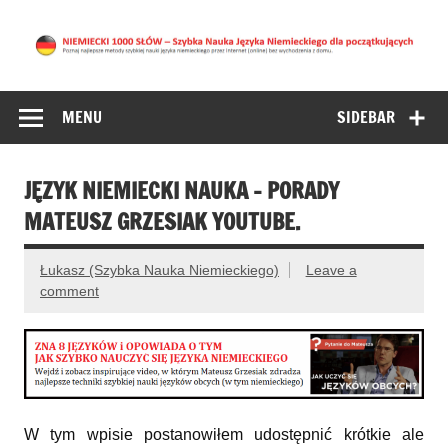
NIEMIECKI 1000
NAUKA NIEMIECKIEGO DLA POCZĄTKUJĄCYCH –
znajdziesz tu najlepsze metody nauki języka niemieckiego
SŁÓW – Nauka
przez Internet bez wychodzenia z domu. (Niemiecki Online
MENU
SIDEBAR
Niemieckiego dla
początkujących
JĘZYK NIEMIECKI NAUKA – PORADY
MATEUSZ GRZESIAK YOUTUBE.
Łukasz (Szybka Nauka Niemieckiego)
Leave a
comment
W tym wpisie postanowiłem udostępnić krótkie ale