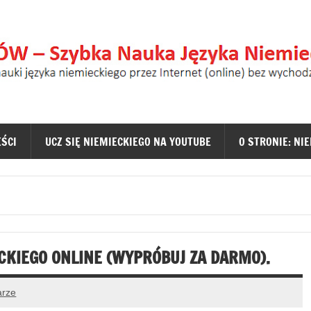
 – Nauka Niemieckiego dl
jdziesz tu najlepsze metody nauki języka niemieckiego pr
EŚCI
UCZ SIĘ NIEMIECKIEGO NA YOUTUBE
O STRONIE: NI
CKIEGO ONLINE (WYPRÓBUJ ZA DARMO).
arze