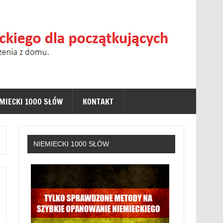
a początkujących
zez Internet bez wychodzenia z domu. (Niemiecki Online
EMIECKI 1000 SŁÓW
KONTAKT
NIEMIECKI 1000 SŁÓW