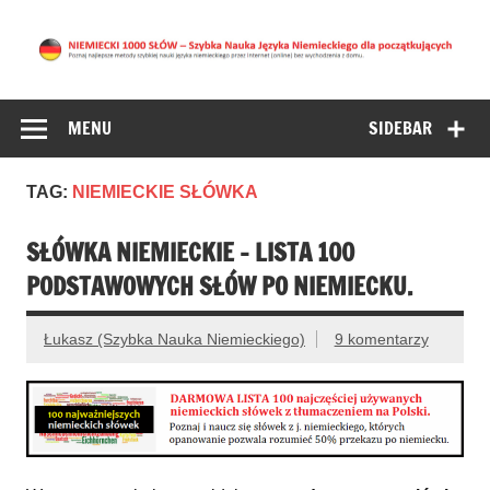
NIEMIECKI 1000
NAUKA NIEMIECKIEGO DLA POCZĄTKUJĄCYCH –
znajdziesz tu najlepsze metody nauki języka niemieckiego
SŁÓW – Nauka
przez Internet bez wychodzenia z domu. (Niemiecki Online
MENU
SIDEBAR
Niemieckiego dla
początkujących
TAG:
NIEMIECKIE SŁÓWKA
SŁÓWKA NIEMIECKIE – LISTA 100
PODSTAWOWYCH SŁÓW PO NIEMIECKU.
Łukasz (Szybka Nauka Niemieckiego)
9 komentarzy