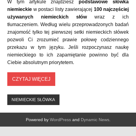
W tym artykule znajdziesz
podstawowe słówka
niemieckie
w postaci listy zawierającej
100 najczęściej
używanych niemieckich słów
wraz z ich
tłumaczeniem. Według wielu przeprowadzonych badań
znajomość tylko tej pierwszej setki niemieckich słówek
pozwoli Ci zrozumieć prawie połowę codziennego
przekazu w tym języku. Jeśli rozpoczynasz naukę
niemieckiego to ich zapamiętanie powinno być dla
Ciebie absolutnym priorytetem.
CZYTAJ WIĘCEJ
NIEMIECKIE SŁÓWKA
Powered by
WordPress
and
Dynamic News
.